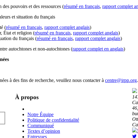
n des pouvoirs et des ressources (
résumé en français
,
rapport complet an
aleurs et situation du français
té (
résumé en français
,
rapport complet anglais
)
, État et religion (
résumé en français
,
rapport complet anglais
)
tuation du français (
résumé en français
,
rapport complet anglais
)
ntre autochtones et non-autochtones (
rapport complet en anglais
)
nnées
nées à des fins de recherche, veuillez nous contacter à
centre@irpp.org
.
À propos
14
Ca
46,
bu
Notre Équipe
Ot
Politique de confidentialité
Ca
Communiqué
Textes d’opinion
Entrevues