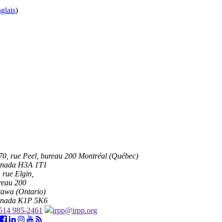
glais
)
70, rue Peel, bureau 200 Montréal (Québec)
nada H3A 1T1
 rue Elgin,
reau 200
tawa (Ontario)
nada K1P 5K6
514 985-2461
irpp@irpp.org