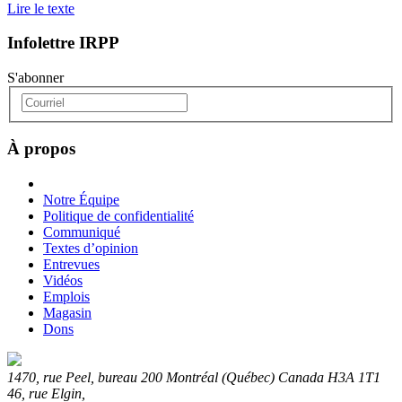
Lire le texte
Infolettre IRPP
S'abonner
À propos
Notre Équipe
Politique de confidentialité
Communiqué
Textes d’opinion
Entrevues
Vidéos
Emplois
Magasin
Dons
1470, rue Peel, bureau 200 Montréal (Québec) Canada H3A 1T1
46, rue Elgin,